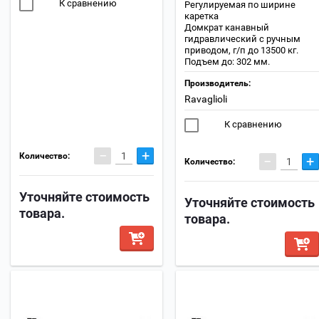
К сравнению
Регулируемая по ширине
каретка
Домкрат канавный
гидравлический c ручным
приводом, г/п до 13500 кг.
Подъем до: 302 мм.
Производитель:
Ravaglioli
К сравнению
−
+
Количество:
−
+
Количество:
Уточняйте стоимость
Уточняйте стоимость
товара.
товара.