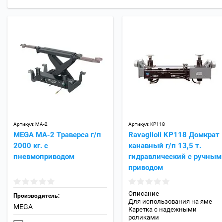
Артикул:
MA-2
Артикул:
KP118
MEGA MA-2 Траверса г/п
Ravaglioli KP118 Домкрат
2000 кг. с
канавный г/п 13,5 т.
пневмоприводом
гидравлический c ручным
приводом
Описание
Производитель:
Для использования на яме
MEGA
Каретка с надежными
роликами