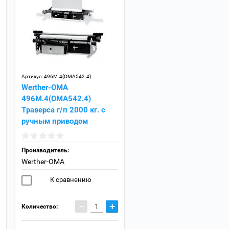
Артикул:
496M.4(OMA542.4)
Werther-OMA
496M.4(OMA542.4)
Траверса г/п 2000 кг. с
ручным приводом
Производитель:
Werther-OMA
К сравнению
−
+
Количество: