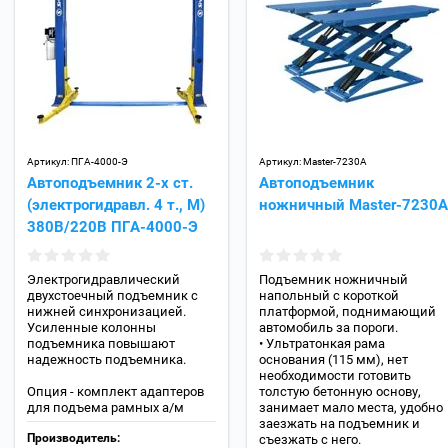
Артикул:
ПГА-4000-Э
Артикул:
Master-7230A
Автоподъемник 2-х ст.
Автоподъемник
(электрогидравл. 4 т., М)
ножничный Master-7230A
380В/220В ПГА-4000-Э
Электрогидравлический
Подъемник ножничный
двухстоечный подъемник с
напольный с короткой
нижней синхронизацией.
платформой, поднимающий
Усиленные колонны
автомобиль за пороги.
подъемника повышают
• Ультратонкая рама
надежность подъемника.
основания (115 мм), нет
необходимости готовить
Опция - комплект адаптеров
толстую бетонную основу,
для подъема рамных а/м
занимает мало места, удобно
заезжать на подъемник и
Производитель:
съезжать с него.