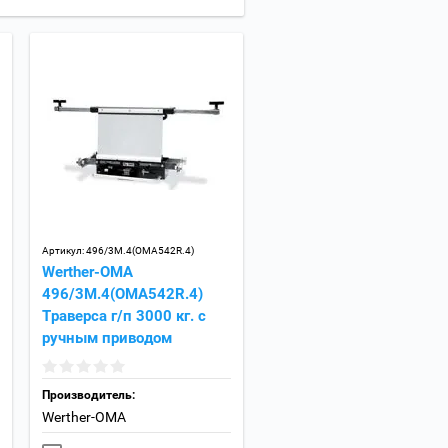
Артикул:
496/3M.4(OMA542R.4)
Werther-OMA
496/3M.4(OMA542R.4)
Траверса г/п 3000 кг. с
ручным приводом
Производитель:
Werther-OMA